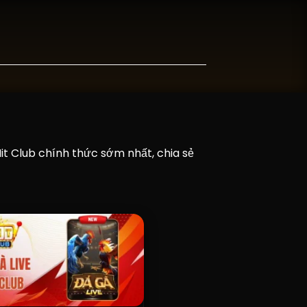
t Club chính thức sớm nhất, chia sẻ