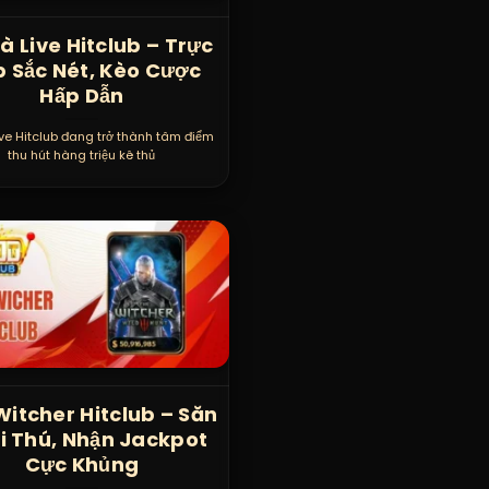
à Live Hitclub – Trực
p Sắc Nét, Kèo Cược
Hấp Dẫn
ive Hitclub đang trở thành tâm điểm
thu hút hàng triệu kê thủ
Witcher Hitclub – Săn
i Thú, Nhận Jackpot
Cực Khủng