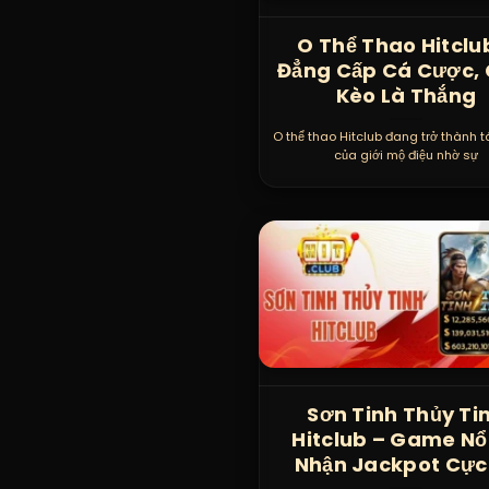
O Thể Thao Hitclu
Đẳng Cấp Cá Cược, 
Kèo Là Thắng
O thể thao Hitclub đang trở thành 
của giới mộ điệu nhờ sự
Sơn Tinh Thủy Ti
Hitclub – Game Nổ
Nhận Jackpot Cực