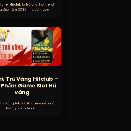
tcher Hitclub là trò chơi hot trend
ng đầu năm 2026 nhờ cốt truyện
hế Trả Vàng Hitclub –
u Phẩm Game Slot Hũ
Vàng
Trả Vàng Hitclub là game nổ hũ ấn
tượng tạo ra từ câu