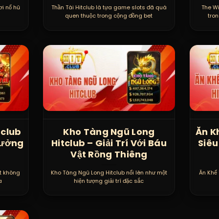
ơi nổ hũ
Thần Tài Hitclub là tựa game slots đã quá
The Wi
quen thuộc trong cộng đồng bet
tro
tclub
Kho Tàng Ngũ Long
Ăn K
hưởng
Hitclub – Giải Trí Với Báu
Siê
Vật Rồng Thiêng
ột không
Kho Tàng Ngũ Long Hitclub nổi lên như một
Ăn Khế 
a
hiện tượng giải trí đặc sắc