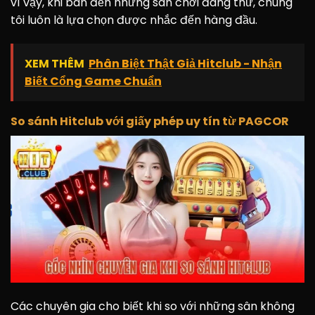
vì vậy, khi bàn đến những sân chơi đáng thử, chúng
tôi luôn là lựa chọn được nhắc đến hàng đầu.
XEM THÊM
Phân Biệt Thật Giả Hitclub - Nhận
Biết Cổng Game Chuẩn
So sánh Hitclub với giấy phép uy tín từ PAGCOR
Các chuyên gia cho biết khi so với những sân không