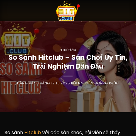
Bỏ
qua
nội
dung
TIN TỨC
So Sánh Hitclub – Sân Chơi Uy Tín,
Trải Nghiệm Dẫn Đầu
ĐĂNG VÀO
THÁNG 12 11, 2025
BỞI
NGUYỄN HOÀNG PHÚC
So sánh
Hitclub
với các sân khác, hội viên sẽ thấy