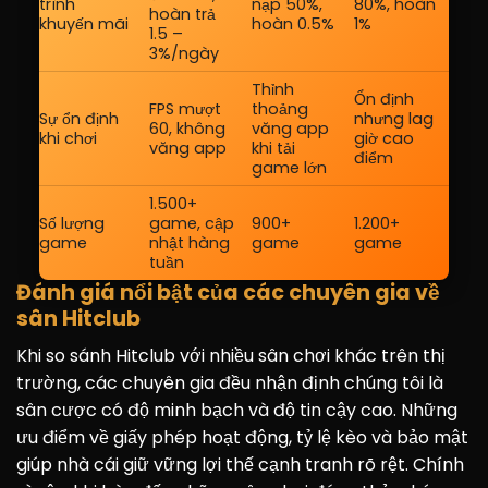
trình
nạp 50%,
80%, hoàn
hoàn trả
khuyến mãi
hoàn 0.5%
1%
1.5 –
3%/ngày
Thỉnh
Ổn định
FPS mượt
thoảng
Sự ổn định
nhưng lag
60, không
văng app
khi chơi
giờ cao
văng app
khi tải
điểm
game lớn
1.500+
Số lượng
game, cập
900+
1.200+
game
nhật hàng
game
game
tuần
Đánh giá nổi bật của các chuyên gia về
sân Hitclub
Khi so sánh Hitclub với nhiều sân chơi khác trên thị
trường, các chuyên gia đều nhận định chúng tôi là
sân cược có độ minh bạch và độ tin cậy cao. Những
ưu điểm về giấy phép hoạt động, tỷ lệ kèo và bảo mật
giúp nhà cái giữ vững lợi thế cạnh tranh rõ rệt. Chính