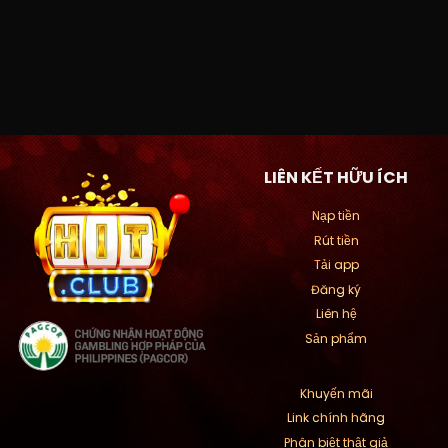
LIÊN KẾT HỮU ÍCH
Nạp tiền
Rút tiền
Tải app
Đăng ký
Liên hệ
Sản phẩm
Khuyến mãi
Link chính hãng
Phân biệt thật giả