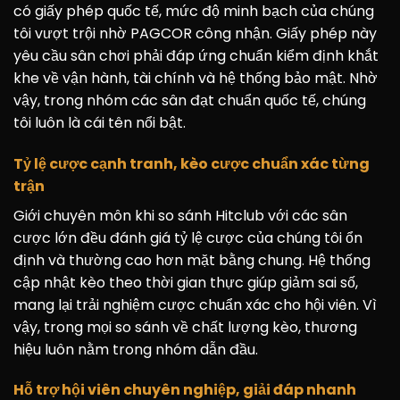
có giấy phép quốc tế, mức độ minh bạch của chúng
tôi vượt trội nhờ PAGCOR công nhận. Giấy phép này
yêu cầu sân chơi phải đáp ứng chuẩn kiểm định khắt
khe về vận hành, tài chính và hệ thống bảo mật. Nhờ
vậy, trong nhóm các sân đạt chuẩn quốc tế, chúng
tôi luôn là cái tên nổi bật.
Tỷ lệ cược cạnh tranh, kèo cược chuẩn xác từng
trận
Giới chuyên môn khi so sánh Hitclub với các sân
cược lớn đều đánh giá tỷ lệ cược của chúng tôi ổn
định và thường cao hơn mặt bằng chung. Hệ thống
cập nhật kèo theo thời gian thực giúp giảm sai số,
mang lại trải nghiệm cược chuẩn xác cho hội viên. Vì
vậy, trong mọi so sánh về chất lượng kèo, thương
hiệu luôn nằm trong nhóm dẫn đầu.
Hỗ trợ hội viên chuyên nghiệp, giải đáp nhanh