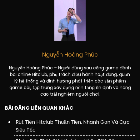
Nguyễn Hoàng Phúc
Nguyễn Hoàng Phúc – Người đứng sau cổng game đánh
bài online Hitclub, phụ trách điều hành hoạt động, quản
lý hệ thống và định hướng phát triển các sản phẩm
game bài, tập trung xây dựng nền tảng ổn định và nâng
cao trải nghiệm người chơi.
BÀI ĐĂNG LIÊN QUAN KHÁC
Rút Tiền Hitclub Thuận Tiện, Nhanh Gọn Và Cực
Siêu Tốc