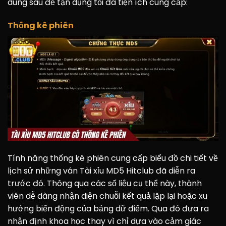
dung sau để tận dụng tối đa tiện ích cung cấp:
Thống kê phiên
Tính năng thống kê phiên cung cấp biểu đồ chi tiết về
lịch sử những ván Tài xỉu MD5 Hitclub đã diễn ra
trước đó. Thông qua các số liệu cụ thể này, thành
viên dễ dàng nhận diện chuỗi kết quả lặp lại hoặc xu
hướng biến động của bảng dữ điểm. Qua đó đưa ra
nhận định khoa học thay vì chỉ dựa vào cảm giác