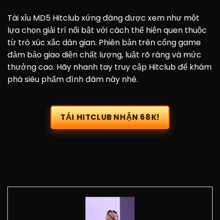
Tài xỉu MD5 Hitclub xứng đáng được xem như một
lựa chọn giải trí nổi bật với cách thể hiện quen thuộc
từ trò xúc xắc dân gian. Phiên bản trên cổng game
đảm bảo giao diện chất lượng, luật rõ ràng và mức
thưởng cao. Hãy nhanh tay truy cập Hitclub để khám
phá siêu phẩm đình đám này nhé.
TẢI HITCLUB NHẬN 68K!