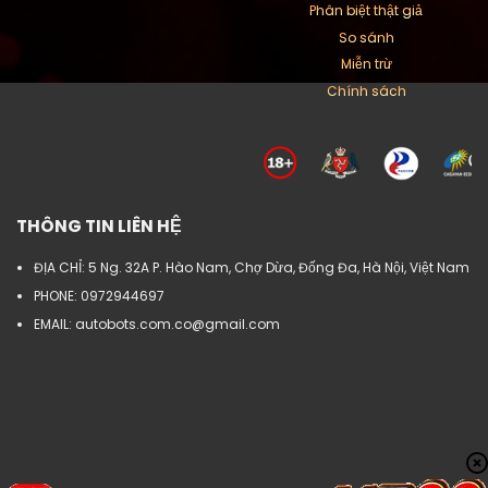
Phân biệt thật giả
So sánh
Miễn trừ
Chính sách
THÔNG TIN LIÊN HỆ
ĐỊA CHỈ: 5 Ng. 32A P. Hào Nam, Chợ Dừa, Đống Đa, Hà Nội, Việt Nam
PHONE: 0972944697
EMAIL:
autobots.com.co@gmail.com