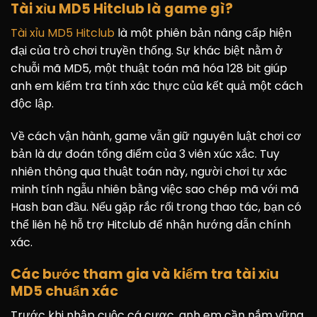
Tài xỉu MD5 Hitclub là game gì?
Tài xỉu MD5 Hitclub
là một phiên bản nâng cấp hiện
đại của trò chơi truyền thống. Sự khác biệt nằm ở
chuỗi mã MD5, một thuật toán mã hóa 128 bit giúp
anh em kiểm tra tính xác thực của kết quả một cách
độc lập.
Về cách vận hành, game vẫn giữ nguyên luật chơi cơ
bản là dự đoán tổng điểm của 3 viên xúc xắc. Tuy
nhiên thông qua thuật toán này, người chơi tự xác
minh tính ngẫu nhiên bằng việc sao chép mã với mã
Hash ban đầu. Nếu gặp rắc rối trong thao tác, bạn có
thể liên hệ hỗ trợ Hitclub để nhận hướng dẫn chính
xác.
Các bước tham gia và kiểm tra tài xỉu
MD5 chuẩn xác
Trước khi nhập cuộc cá cược, anh em cần nắm vững