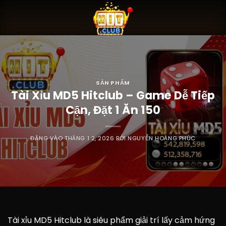
Bỏ
qua
nội
dung
SẢN PHẨM
Tài Xỉu MD5 Hitclub – Game Dễ Tiếp
Cận, Đặt 1 Ăn 150
ĐĂNG VÀO
THÁNG 1 2, 2026
BỞI
NGUYỄN HOÀNG PHÚC
Tài xỉu MD5 Hitclub là siêu phẩm giải trí lấy cảm hứng