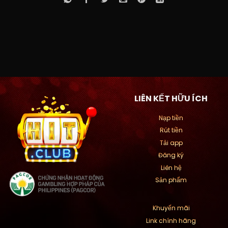
LIÊN KẾT HỮU ÍCH
Nạp tiền
Rút tiền
Tải app
Đăng ký
Liên hệ
Sản phẩm
Khuyến mãi
Link chính hãng