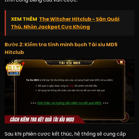
XEM THÊM
The Witcher Hitclub - Săn Quái
Thú, Nhận Jackpot Cực Khủng
Bước 2: Kiểm tra tính minh bạch Tài xỉu MD5
Hitclub
Sau khi phiên cược kết thúc, hệ thống sẽ cung cấp