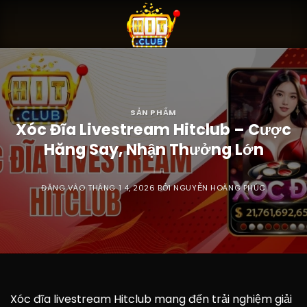
Bỏ
qua
nội
dung
SẢN PHẨM
Xóc Đĩa Livestream Hitclub – Cược
Hăng Say, Nhận Thưởng Lớn
ĐĂNG VÀO
THÁNG 1 4, 2026
BỞI
NGUYỄN HOÀNG PHÚC
Xóc đĩa livestream Hitclub mang đến trải nghiệm giải