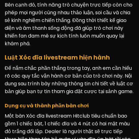
Bên cạnh đó, tính năng trò chuyện trực tiếp còn cho
phép mọi người cùng nhau thảo luận, soi cầu và chia
sẻ kinh nghiệm chiến thắng. Đồng thời thiết kế giao
diện và âm thanh sống động đã giúp trò chơi này
khiến fan đam mê sự kịch tính luôn muốn quay lại
khám phá.
Luật Xóc đĩa livestream hiện hành
Để nắm chắc phần thắng trong tay, anh em cần hiểu
rõ các quy tắc vận hành cơ bản của trò chơi này. Nội
dung sau trình bày những thông tin chi tiết về luật cơ
bản giúp bạn tự tin tham gia đặt cược tại sảnh game.
Dụng cụ và thành phần bàn chơi
Một bàn Xóc đĩa livestream Hitclub tiêu chuẩn bao
gồm 1 chiếc bát, 1 chiếc đĩa và 4 nút có hai mặt màu
đỏ trắng đối lập. Dealer là người thật sẽ trực tiếp