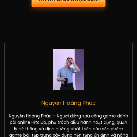
Nguyễn Hoàng Phúc
Nguyễn Hoàng Phúc – Người đứng sau cổng game đánh
bài online Hitclub, phụ trách điều hành hoạt động, quản
lý hệ thống và định hướng phát triển các sản phẩm
game bài, tập trung xây dựng nền tảng ổn định và nâng