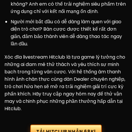
không? Anh em có thể trải nghiệm siêu phẩm trên
ứng dụng chỉ với kết nối mạng ổn định.
Người mới bắt đầu có dễ dàng làm quen với giao
diện trò chơi? Bàn cược được thiết kế rất đơn
giản, đảm bảo thành viên dễ dàng thao tác ngay
lần đầu.
Xóc đĩa livestream Hitclub là tựa game lý tưởng cho
những ai đam mê thử thách và yêu thích sự minh
bạch trong từng ván cược. Với hệ thống âm thanh
hình ảnh chân thực cùng dàn Dealer chuyên nghiệp,
trò chơi hứa hẹn sẽ mở ra trải nghiệm giải trí cực kỳ
phấn khích. Hãy truy cập ngay hôm nay để thử vận
may và chinh phục những phần thưởng hấp dẫn tại
Hitclub.
TẢI HITCLUB NHẬN 68K!