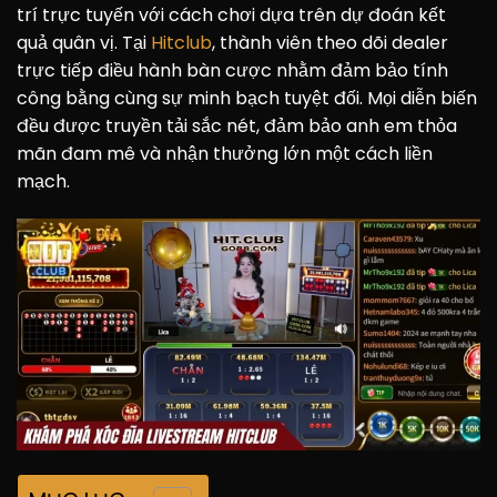
trí trực tuyến với cách chơi dựa trên dự đoán kết
quả quân vị. Tại
Hitclub
, thành viên theo dõi dealer
trực tiếp điều hành bàn cược nhằm đảm bảo tính
công bằng cùng sự minh bạch tuyệt đối. Mọi diễn biến
đều được truyền tải sắc nét, đảm bảo anh em thỏa
mãn đam mê và nhận thưởng lớn một cách liền
mạch.