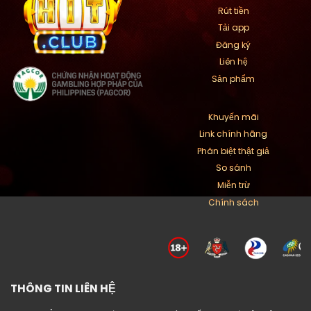
Rút tiền
Tải app
Đăng ký
Liên hệ
Sản phẩm
Khuyến mãi
Link chính hãng
Phân biệt thật giả
So sánh
Miễn trừ
Chính sách
THÔNG TIN LIÊN HỆ